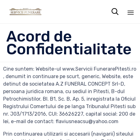

Sk
Acord de
to
co
Confidentialitate
Cine suntem: Website-ul www.Servicii FunerarePitesti.ro
, denumit in continuare pe scurt, generic, Website, este
detinut de societatea A.Z FUNERAL CONCEPT Srl-D,
persoana juridica romana, cu sediul in Pitesti, B-dul
Petrochimistilor, Bl. B1, Sc. B, Ap. 5, inregistrata la Oficiul
Registrului Comertului de pe langa Tribunalul Pitesti sub
nr. J03/1713/2016, CUI: 36626227, capital social: 200 de
lei, e-mail de contact: flaviusneacsu@yahoo.com
Prin continuarea utilizarii si accesarii (navigarii) siteului