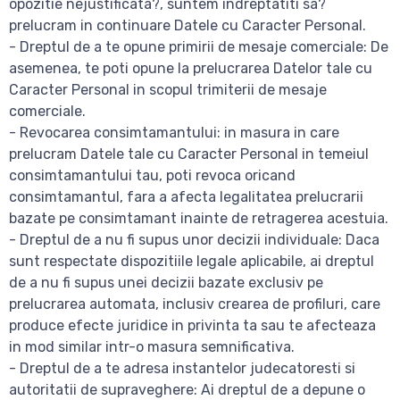
opozitie nejustificata?, suntem indreptatiti sa?
prelucram in continuare Datele cu Caracter Personal.
- Dreptul de a te opune primirii de mesaje comerciale: De
asemenea, te poti opune la prelucrarea Datelor tale cu
Caracter Personal in scopul trimiterii de mesaje
comerciale.
- Revocarea consimtamantului: in masura in care
prelucram Datele tale cu Caracter Personal in temeiul
consimtamantului tau, poti revoca oricand
consimtamantul, fara a afecta legalitatea prelucrarii
bazate pe consimtamant inainte de retragerea acestuia.
- Dreptul de a nu fi supus unor decizii individuale: Daca
sunt respectate dispozitiile legale aplicabile, ai dreptul
de a nu fi supus unei decizii bazate exclusiv pe
prelucrarea automata, inclusiv crearea de profiluri, care
produce efecte juridice in privinta ta sau te afecteaza
in mod similar intr-o masura semnificativa.
- Dreptul de a te adresa instantelor judecatoresti si
autoritatii de supraveghere: Ai dreptul de a depune o