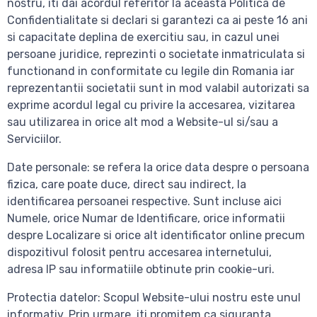
nostru, iti dai acordul referitor la aceasta Politica de
Confidentialitate si declari si garantezi ca ai peste 16 ani
si capacitate deplina de exercitiu sau, in cazul unei
persoane juridice, reprezinti o societate inmatriculata si
functionand in conformitate cu legile din Romania iar
reprezentantii societatii sunt in mod valabil autorizati sa
exprime acordul legal cu privire la accesarea, vizitarea
sau utilizarea in orice alt mod a Website-ul si/sau a
Serviciilor.
Date personale: se refera la orice data despre o persoana
fizica, care poate duce, direct sau indirect, la
identificarea persoanei respective. Sunt incluse aici
Numele, orice Numar de Identificare, orice informatii
despre Localizare si orice alt identificator online precum
dispozitivul folosit pentru accesarea internetului,
adresa IP sau informatiile obtinute prin cookie-uri.
Protectia datelor: Scopul Website-ului nostru este unul
informativ. Prin urmare, iti promitem ca siguranta