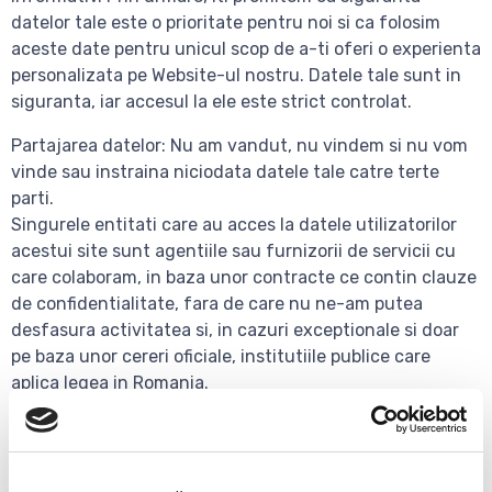
datelor tale este o prioritate pentru noi si ca folosim
aceste date pentru unicul scop de a-ti oferi o experienta
personalizata pe Website-ul nostru. Datele tale sunt in
siguranta, iar accesul la ele este strict controlat.
Partajarea datelor: Nu am vandut, nu vindem si nu vom
vinde sau instraina niciodata datele tale catre terte
parti.
Singurele entitati care au acces la datele utilizatorilor
acestui site sunt agentiile sau furnizorii de servicii cu
care colaboram, in baza unor contracte ce contin clauze
de confidentialitate, fara de care nu ne-am putea
desfasura activitatea si, in cazuri exceptionale si doar
pe baza unor cereri oficiale, institutiile publice care
aplica legea in Romania.
Furnizorii de servicii cu care colaboram pentru a ne
desfasura activitatea sunt:
- Romarg Srl. (www.Inregistrare-Domenii.ro) - registrar
domeniu