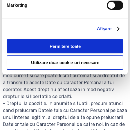
Marketing
imediat Datele tale cu Caracter Personal.
- Restrictionarea prelucrarii: Daca sunt indeplinite
dispozitiile legale aplicabile, poti solicita sa restrictionam
prelucrarea Datelor tale cu Caracter Personal.
Afişare
- Dreptul la portabilitatea datelor: in masura in care
datele personale sunt prelucrate in baza
Permitere toate
consimtamantului tau sau pentru executarea
contractului si prelucrarea se face prin mijloace
automate, ai dreptul ca Datele tale cu Caracter Personal
Utilizare doar cookie-uri necesare
sa iti fie furnizate intr-un format structurat, utilizat in
mod curent si care poate fi citit automat si ai dreptul de
a transmite aceste Date cu Caracter Personal altui
operator. Acest drept nu afecteaza in mod negativ
drepturile si libertatile celorlalti.
- Dreptul la opozitie: in anumite situatii, precum atunci
cand prelucram Datele tale cu Caracter Personal pe baza
unui interes legitim, ai dreptul de a te opune prelucrarii
Datelor tale cu Caracter Personal de catre noi. In caz de