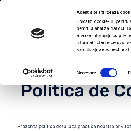
0741 494 378
Program: No
Acest site utilizează cook
Folosim cookie-uri pentru a 
pentru a analiza traficul. 
analize informații cu privir
informații oferite de dvs. s
să utilizați website-ul nos
C
Selecția
Necesare
P
consimțământului
Politica de C
Prezenta politica detaliaza practica noastra privitoa