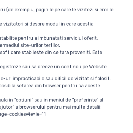
 (de exemplu, paginile pe care le vizitezi si erorile
 vizitatori si despre modul in care acestia
tabilite pentru a imbunatati serviciul oferit.
rmediul site-urilor tertilor.
oft care stabileste din ce tara proveniti. Este
inregistreze sau sa creeze un cont nou pe Website.
ri impracticabile sau dificil de vizitat si folosit.
posibila setarea din browser pentru ca aceste
la in “optiuni” sau in meniul de “preferinte” al
“ajutor” a browserului pentru mai multe detalii:
age-cookies#ie=ie-11