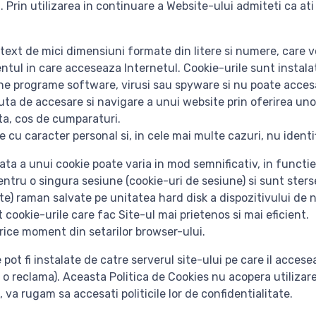
 Prin utilizarea in continuare a Website-ului admiteti ca at
 text de mici dimensiuni formate din litere si numere, care v
tul in care acceseaza Internetul. Cookie-urile sunt instalat
ne programe software, virusi sau spyware si nu poate accesa 
cuta de accesare si navigare a unui website prin oferirea uno
nta, cos de cumparaturi.
e cu caracter personal si, in cele mai multe cazuri, nu identif
iata a unui cookie poate varia in mod semnificativ, in functi
entru o singura sesiune (cookie-uri de sesiune) si sunt sterse
te) raman salvate pe unitatea hard disk a dispozitivului de n
 cookie-urile care fac Site-ul mai prietenos si mai eficient.
n orice moment din setarilor browser-ului.
e pot fi instalate de catre serverul site-ului pe care il acces
 o reclama). Aceasta Politica de Cookies nu acopera utilizarea
va rugam sa accesati politicile lor de confidentialitate.