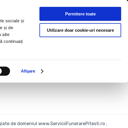
Magazin Pitesti
Magazin Mioveni
Permitere toate
Skip
le sociale și
to
 funerare
Transport international
Blog
e și de
Utilizare doar cookie-uri necesare
content
u alte
să continuați
Afişare
ilizate de domeniul www.ServiciiFunerarePitesti.ro ,