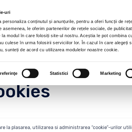
n Stop
contact@serviciifunerarepitesti.ro
ie-uri
personaliza conținutul și anunțurile, pentru a oferi funcții de rețe
Acasa
Pachete funerare si servicii
Sicrie si articole
De asemenea, le oferim partenerilor de rețele sociale, de publicitat
e la modul în care folosiți site-ul nostru. Aceștia le pot combina c
au culese în urma folosirii serviciilor lor. În cazul în care alegeți 
tru, sunteți de acord cu utilizarea modulelor noastre cookie.
ontact
referinţe
Statistici
Marketing
ookies
re la plasarea, utilizarea si administrarea “cookie”-urilor ut