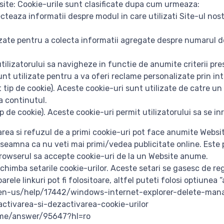
bsite: Cookie-urile sunt clasificate dupa cum urmeaza:
eaza informatii despre modul in care utilizati Site-ul nostru
izate pentru a colecta informatii agregate despre numarul de
ilizatorului sa navigheze in functie de anumite criterii pres
nt utilizate pentru a va oferi reclame personalizate prin inte
tip de cookie). Aceste cookie-uri sunt utilizate de catre un s
a continutul.
ip de cookie). Aceste cookie-uri permit utilizatorului sa se 
rea si refuzul de a primi cookie-uri pot face anumite Website-u
seamna ca nu veti mai primi/vedea publicitate online. Este 
browserul sa accepte cookie-uri de la un Website anume.
himba setarile cookie-urilor. Aceste setari se gasesc de regu
ele linkuri pot fi folositoare, altfel puteti folosi optiunea 
om/en-us/help/17442/windows-internet-explorer-delete-man
/activarea-si-dezactivarea-cookie-urilor
ome/answer/95647?hl=ro